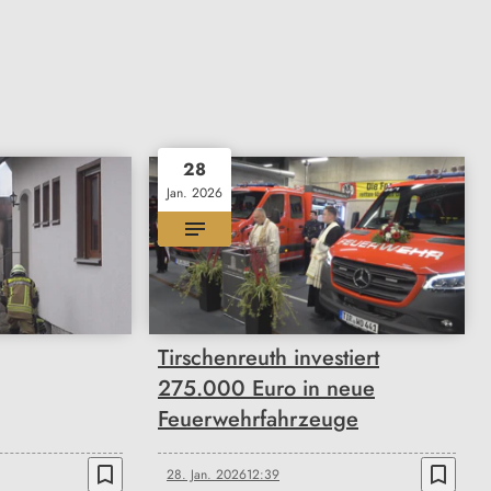
28
Jan. 2026
Tirschenreuth investiert
275.000 Euro in neue
Feuerwehrfahrzeuge
bookmark_border
bookmark_border
28. Jan. 2026
12:39