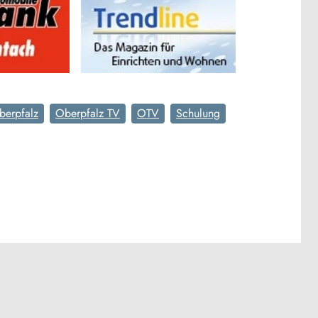
berpfalz
Oberpfalz TV
OTV
Schulung