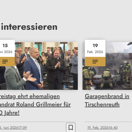
interessieren
15
19
uni 2026
Feb. 2026
reistag ehrt ehemaligen
Garagenbrand in
andrat Roland Grillmeier für
Tirschenreuth
0 Jahre!
bookmark_border
5. Juni 2026
17:09
19. Feb. 2026
16:40