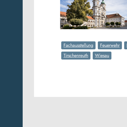
Fachausstellung
Feuerwehr
Tirschenreuth
Wiesau