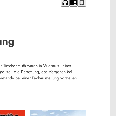
headphones
chrome_reader_mode
bookmark_border
ung
 Tirschenreuth waren in Wiesau zu einer
lizei, die Tierrettung, das Vorgehen bei
stände bei einer Fachausstellung vorstellen