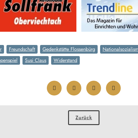
r
Freundschaft
Gedenkstätte Flossenbürg
Nationalsozialis
penspiel
Susi Claus
Widerstand
Zurück