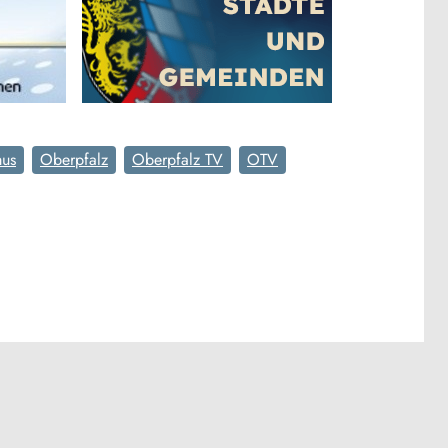
mus
Oberpfalz
Oberpfalz TV
OTV