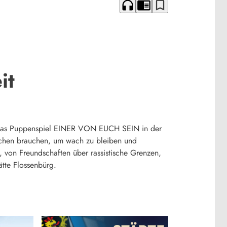
headphones
chrome_reader_mode
bookmark_border
it
ben das Puppenspiel EINER VON EUCH SEIN in der
nschen brauchen, um wach zu bleiben und
, von Freundschaften über rassistische Grenzen,
tte Flossenbürg.