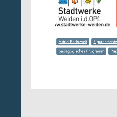
Astrid Endruweit
Figurentheate
pädagogisches Programm
Pup