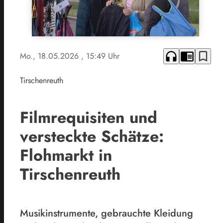
headphones
chrome_reader_mode
bookmark_border
Mo., 18.05.2026
, 15:49 Uhr
Tirschenreuth
Filmrequisiten und
versteckte Schätze:
Flohmarkt in
Tirschenreuth
Musikinstrumente, gebrauchte Kleidung