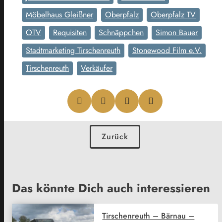
Möbelhaus Gleißner
Oberpfalz
Oberpfalz TV
OTV
Requisiten
Schnäppchen
Simon Bauer
Stadtmarketing Tirschenreuth
Stonewood Film e.V.
Tirschenreuth
Verkäufer
Zurück
Das könnte Dich auch interessieren
Tirschenreuth – Bärnau –