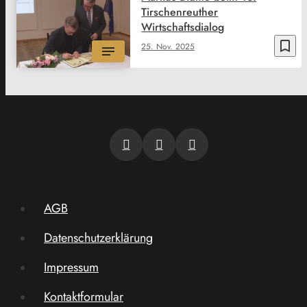
Tirschenreuther
Wirtschaftsdialog
bookmark_border
25. Nov. 2025
AGB
Datenschutzerklärung
Impressum
Kontaktformular