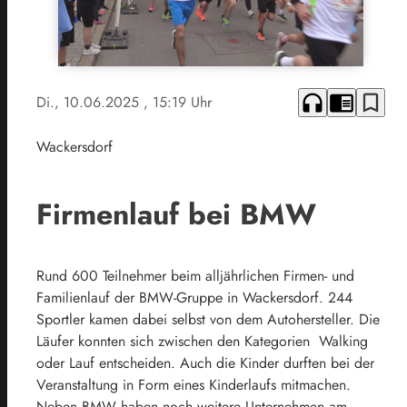
headphones
chrome_reader_mode
bookmark_border
Di., 10.06.2025
, 15:19 Uhr
Wackersdorf
Firmenlauf bei BMW
Rund 600 Teilnehmer beim alljährlichen Firmen- und
Familienlauf der BMW-Gruppe in Wackersdorf. 244
Sportler kamen dabei selbst von dem Autohersteller. Die
Läufer konnten sich zwischen den Kategorien Walking
oder Lauf entscheiden. Auch die Kinder durften bei der
Veranstaltung in Form eines Kinderlaufs mitmachen.
Neben BMW haben noch weitere Unternehmen am