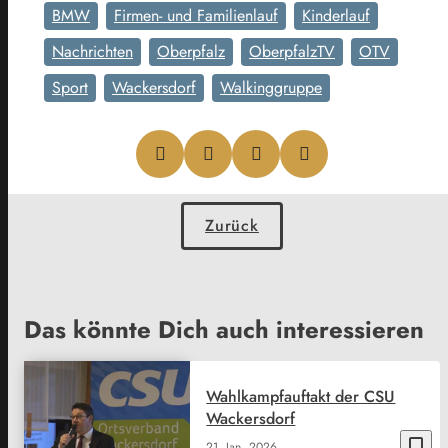
BMW
Firmen- und Familienlauf
Kinderlauf
Nachrichten
Oberpfalz
OberpfalzTV
OTV
Sport
Wackersdorf
Walkinggruppe
Zurück
Das könnte Dich auch interessieren
Wahlkampfauftakt der CSU
Wackersdorf
bookmark_border
21. Jan. 2026