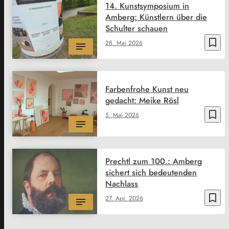
14. Kunstsymposium in
Amberg: Künstlern über die
Schulter schauen
bookmark_border
28. Mai 2026
Farbenfrohe Kunst neu
gedacht: Meike Rösl
bookmark_border
5. Mai 2026
Prechtl zum 100.: Amberg
sichert sich bedeutenden
Nachlass
bookmark_border
27. Apr. 2026