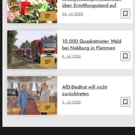
über Ermittlungsstand auf
bookmark_border
24. Juli 2026
10.000 Quadratmeter Wald
bei Nabburg in Flammen
bookmark_border
8. Juli 2026
AfD-Stadtrat will nicht
zurücktreten
bookmark_border
3. Juli 2026