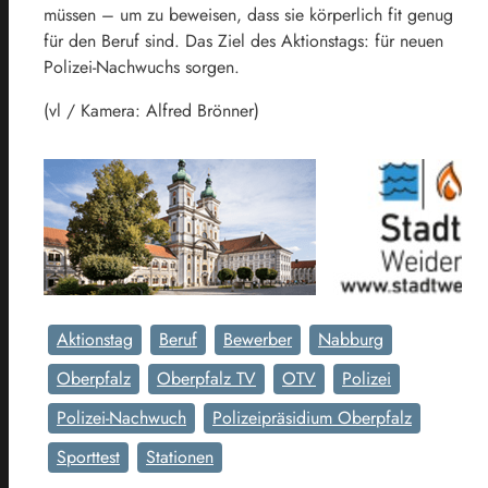
müssen – um zu beweisen, dass sie körperlich fit genug
für den Beruf sind. Das Ziel des Aktionstags: für neuen
Polizei-Nachwuchs sorgen.
(vl / Kamera: Alfred Brönner)
Aktionstag
Beruf
Bewerber
Nabburg
Oberpfalz
Oberpfalz TV
OTV
Polizei
Polizei-Nachwuch
Polizeipräsidium Oberpfalz
Sporttest
Stationen