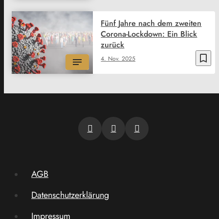
Fünf Jahre nach dem zweiten
Corona-Lockdown: Ein Blick
zurück
bookmark_border
4. Nov. 2025
AGB
Datenschutzerklärung
Impressum