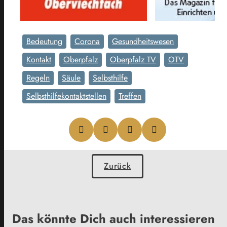
Bedeutung
Corona
Gesundheitswesen
Kontakt
Oberpfalz
Oberpfalz TV
OTV
Regeln
Säule
Selbsthilfe
Selbsthilfekontaktstellen
Treffen
Zurück
Das könnte Dich auch interessieren