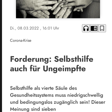
headphones
chrome_reader_mode
bookmark_border
Di., 08.03.2022
, 16:01 Uhr
Corona-Krise
Forderung: Selbsthilfe
auch für Ungeimpfte
Selbsthilfe als vierte Säule des
Gesundheitssystems muss niedrigschwellig
und bedingungslos zugänglich sein! Dieser
Meinung sind sieben