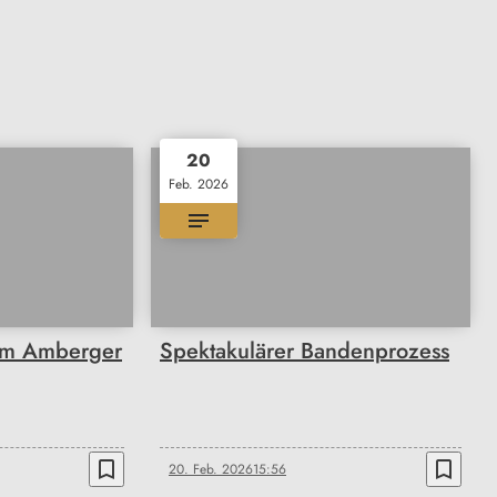
20
Feb. 2026
im Amberger
Spektakulärer Bandenprozess
bookmark_border
bookmark_border
20. Feb. 2026
15:56