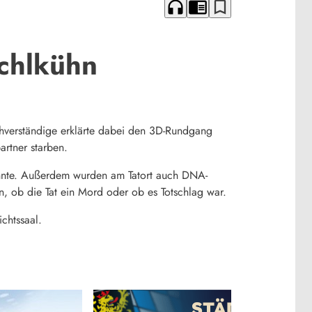
headphones
chrome_reader_mode
bookmark_border
chlkühn
hverständige erklärte dabei den 3D-Rundgang
artner starben.
nnte. Außerdem wurden am Tatort auch DNA-
un, ob die Tat ein Mord oder ob es Totschlag war.
ichtssaal.