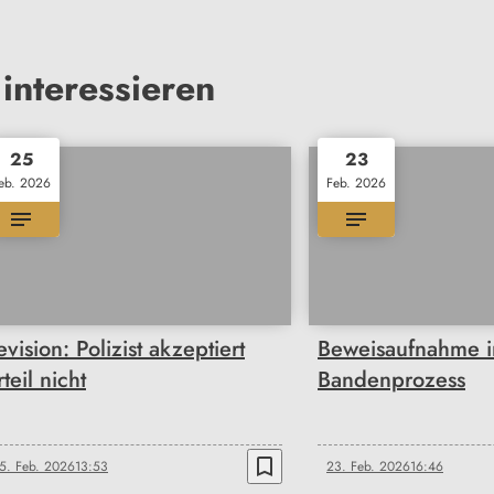
interessieren
25
23
eb. 2026
Feb. 2026
evision: Polizist akzeptiert
Beweisaufnahme 
teil nicht
Bandenprozess
bookmark_border
5. Feb. 2026
13:53
23. Feb. 2026
16:46