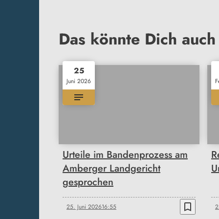
Das könnte Dich auch 
25
Juni 2026
F
Urteile im Bandenprozess am
R
Amberger Landgericht
Ur
gesprochen
bookmark_border
25. Juni 2026
16:55
2