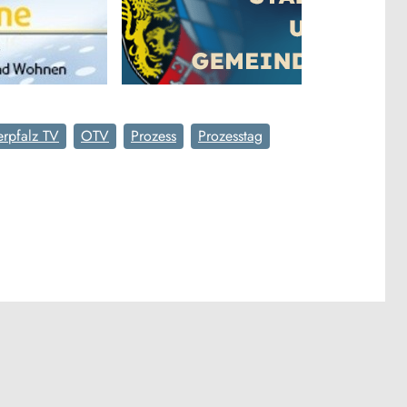
rpfalz TV
OTV
Prozess
Prozesstag