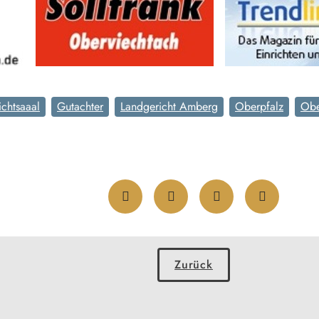
ichtsaaal
Gutachter
Landgericht Amberg
Oberpfalz
Obe
Zurück