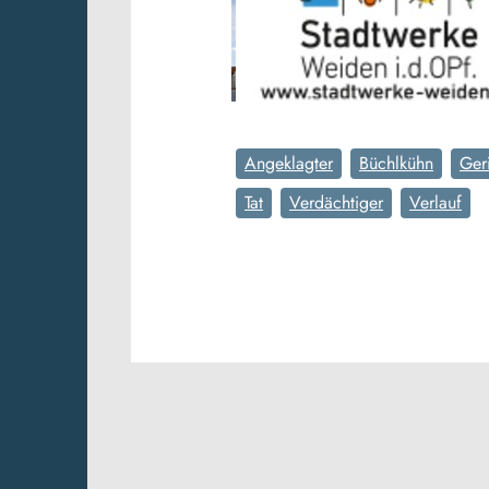
Angeklagter
Büchlkühn
Ger
Tat
Verdächtiger
Verlauf