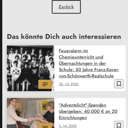
Zurück
Das könnte Dich auch interessieren
Feueralarm im
Chemieunterricht und
Übernachtungen in der
Schule: 50 Jahre Franz-Xaver-
von-Schönwerth-Realschule
bookmark_border
30. Juli 2026
"Adventslicht"-Spenden
übergeben: 40.000 € an 20
Einrichtungen
bookmark_border
3. Juli 2026