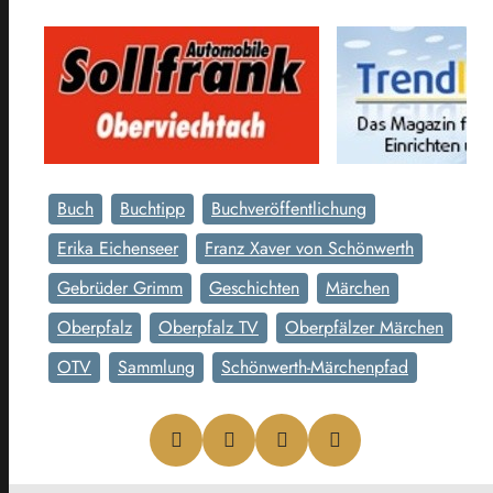
Buch
Buchtipp
Buchveröffentlichung
Erika Eichenseer
Franz Xaver von Schönwerth
Gebrüder Grimm
Geschichten
Märchen
Oberpfalz
Oberpfalz TV
Oberpfälzer Märchen
OTV
Sammlung
Schönwerth-Märchenpfad