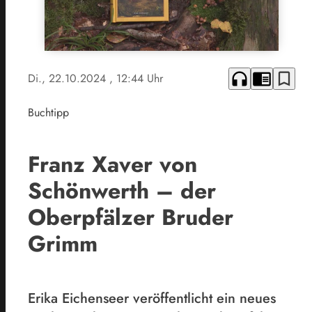
headphones
chrome_reader_mode
bookmark_border
Di., 22.10.2024
, 12:44 Uhr
Buchtipp
Franz Xaver von
Schönwerth – der
Oberpfälzer Bruder
Grimm
Erika Eichenseer veröffentlicht ein neues