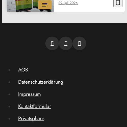
bookmark_border
29. Juli 2026
AGB
Datenschutzerklärung
Impressum
Kontaktformular
Privatsphäre