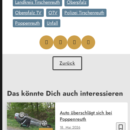
Landkreis Tirschenreuth
Oberpfalz
Oberpfalz TV
OTV
Polizei Tirschenreuth
Poppenreuth
Unfall
Zurück
Das könnte Dich auch interessieren
Auto überschlägt sich bei
Poppenreuth
bookmark_border
18. Mai 2026