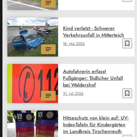
Kind verletzt - Schwerer
Verkehrsunfall in Mitterteich
bookmark_border
18. Mai 2026
Autofahrerin erfasst
Fußgänger: Tödlicher Unfall
bei Waldershof
bookmark_border
31. Juli 2026
Hitzeschutz von klein auf: UV-
Index-Tafeln für Kindergärten
im Landkreis Tirschenreuth