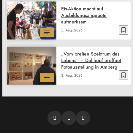
Eis-Aktion macht auf
Ausbildungsangebote
aufmerksam
bookmark_border
5. Aug. 2026
„Vom breiten Spektrum des
Lebens“ – Dollhopf eröffnet
Fotoausstellung in Amberg
bookmark_border
3. Aug. 2026