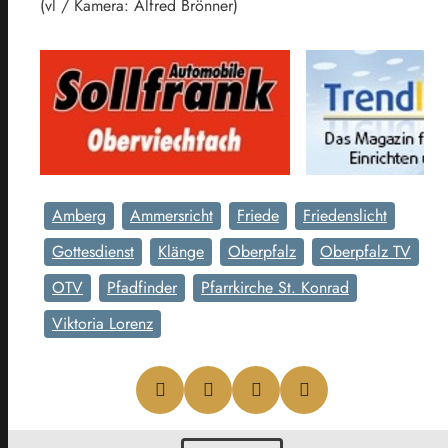
(vl / Kamera: Alfred Brönner)
Amberg
Ammersricht
Friede
Friedenslicht
Gottesdienst
Klänge
Oberpfalz
Oberpfalz TV
OTV
Pfadfinder
Pfarrkirche St. Konrad
Viktoria Lorenz