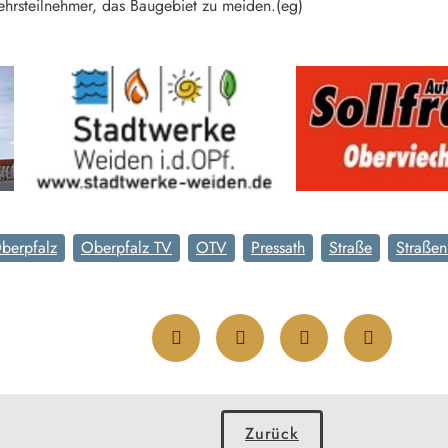
kehrsteilnehmer, das Baugebiet zu meiden.(eg)
berpfalz
Oberpfalz TV
OTV
Pressath
Straße
Straßen
Zurück