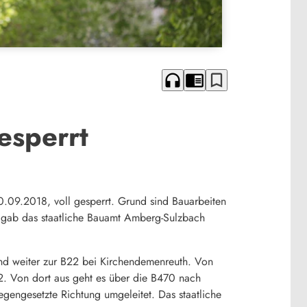
headphones
chrome_reader_mode
bookmark_border
esperrt
.09.2018, voll gesperrt. Grund sind Bauarbeiten
 gab das staatliche Bauamt Amberg-Sulzbach
 und weiter zur B22 bei Kirchendemenreuth. Von
2. Von dort aus geht es über die B470 nach
egengesetzte Richtung umgeleitet. Das staatliche