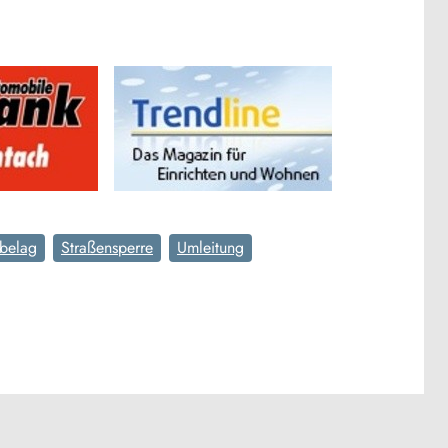
belag
Straßensperre
Umleitung