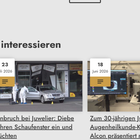
interessieren
23
18
uli 2026
Juni 2026
inbruch bei Juwelier: Diebe
Zum 30-jährigen J
ahren Schaufenster ein und
Augenheilkunde-
lüchten
Alcon präsentiert