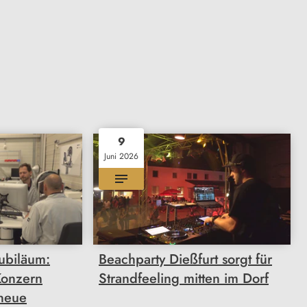
9
Juni 2026
ubiläum:
Beachparty Dießfurt sorgt für
Konzern
Strandfeeling mitten im Dorf
 neue