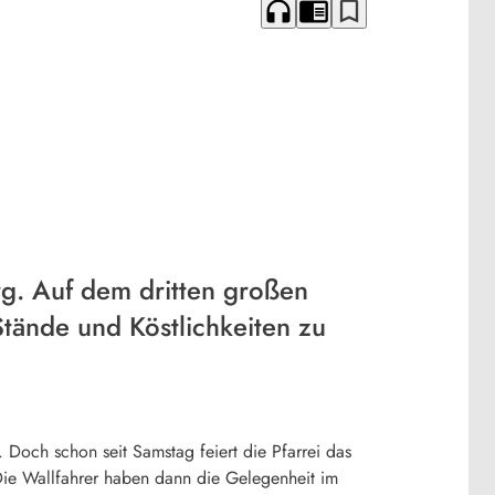
headphones
chrome_reader_mode
bookmark_border
g. Auf dem dritten großen
Stände und Köstlichkeiten zu
Doch schon seit Samstag feiert die Pfarrei das
Die Wallfahrer haben dann die Gelegenheit im