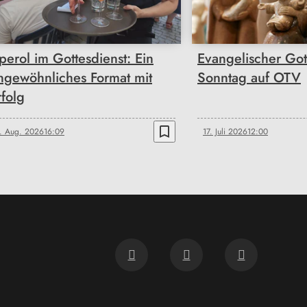
perol im Gottesdienst: Ein
Evangelischer Got
ngewöhnliches Format mit
Sonntag auf OTV
rfolg
bookmark_border
. Aug. 2026
16:09
17. Juli 2026
12:00