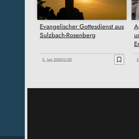
Evangelischer Gottesdienst aus
A
Sulzbach-Rosenberg
u
E
bookmark_border
5. Juni 2026
12:00
3