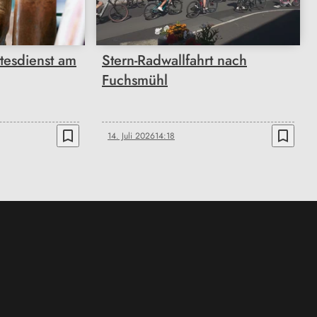
tesdienst am
Stern-Radwallfahrt nach
Fuchsmühl
bookmark_border
bookmark_border
14. Juli 2026
14:18