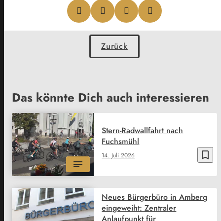
Zurück
Das könnte Dich auch interessieren
Stern-Radwallfahrt nach
Fuchsmühl
bookmark_border
14. Juli 2026
Neues Bürgerbüro in Amberg
eingeweiht: Zentraler
Anlaufpunkt für