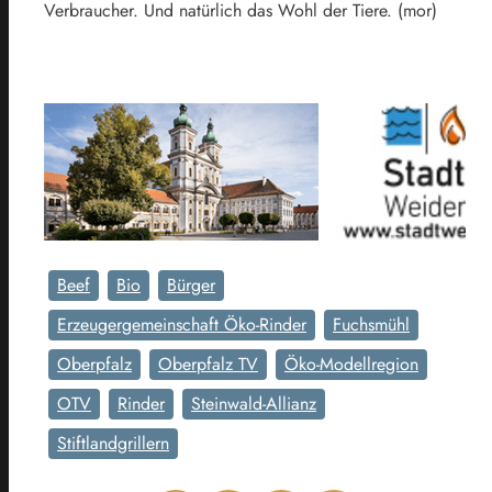
Verbraucher. Und natürlich das Wohl der Tiere. (mor)
Beef
Bio
Bürger
Erzeugergemeinschaft Öko-Rinder
Fuchsmühl
Oberpfalz
Oberpfalz TV
Öko-Modellregion
OTV
Rinder
Steinwald-Allianz
Stiftlandgrillern