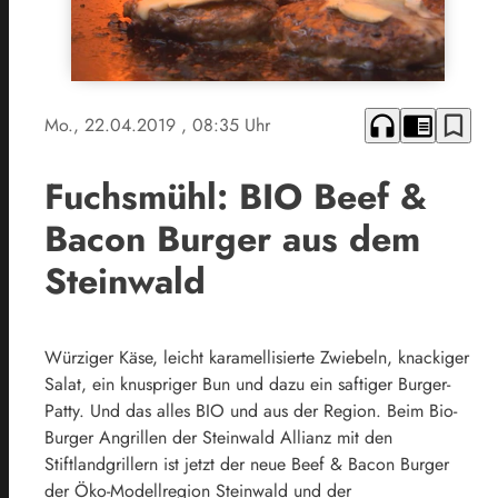
headphones
chrome_reader_mode
bookmark_border
Mo., 22.04.2019
, 08:35 Uhr
Fuchsmühl: BIO Beef &
Bacon Burger aus dem
Steinwald
Würziger Käse, leicht karamellisierte Zwiebeln, knackiger
Salat, ein knuspriger Bun und dazu ein saftiger Burger-
Patty. Und das alles BIO und aus der Region. Beim Bio-
Burger Angrillen der Steinwald Allianz mit den
Stiftlandgrillern ist jetzt der neue Beef & Bacon Burger
der Öko-Modellregion Steinwald und der