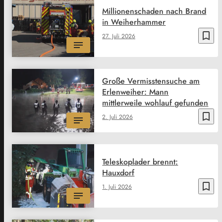
Millionenschaden nach Brand
in Weiherhammer
bookmark_border
27. Juli 2026
Große Vermisstensuche am
Erlenweiher: Mann
mittlerweile wohlauf gefunden
bookmark_border
2. Juli 2026
Teleskoplader brennt:
Hauxdorf
bookmark_border
1. Juli 2026