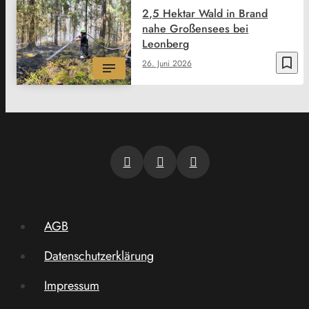
2,5 Hektar Wald in Brand
nahe Großensees bei
Leonberg
bookmark_border
26. Juni 2026
AGB
Datenschutzerklärung
Impressum