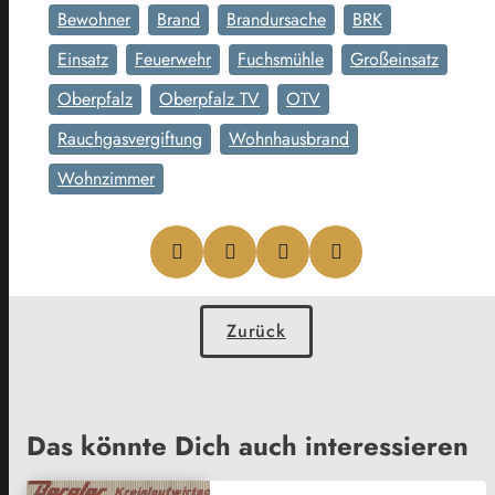
Bewohner
Brand
Brandursache
BRK
Einsatz
Feuerwehr
Fuchsmühle
Großeinsatz
Oberpfalz
Oberpfalz TV
OTV
Rauchgasvergiftung
Wohnhausbrand
Wohnzimmer
Zurück
Das könnte Dich auch interessieren