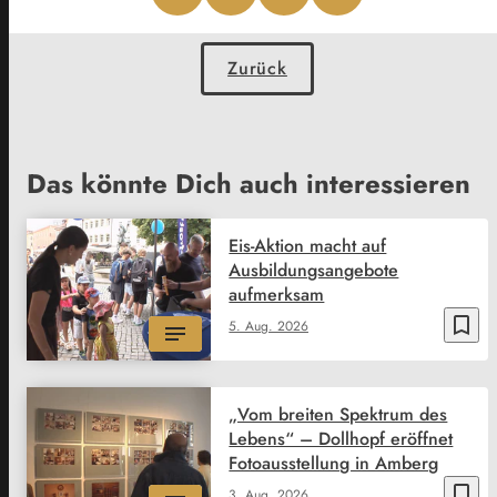
Zurück
Das könnte Dich auch interessieren
Eis-Aktion macht auf
Ausbildungsangebote
aufmerksam
bookmark_border
5. Aug. 2026
„Vom breiten Spektrum des
Lebens“ – Dollhopf eröffnet
Fotoausstellung in Amberg
bookmark_border
3. Aug. 2026