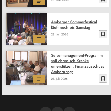
Amberger Sommerfestival
läuft noch bis Samstag
bookmark_border
28. Juli 2026
Selbstmanagement-Programm
soll chronisch Kranke
unterstützen: Finanzausschuss
Amberg tagt
bookmark_border
21. Juli 2026