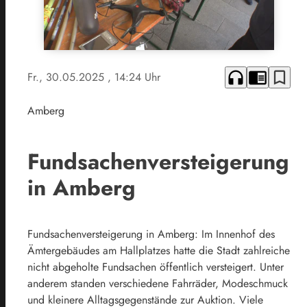
headphones
chrome_reader_mode
bookmark_border
Fr., 30.05.2025
, 14:24 Uhr
Amberg
Fundsachenversteigerung
in Amberg
Fundsachenversteigerung in Amberg: Im Innenhof des
Ämtergebäudes am Hallplatzes hatte die Stadt zahlreiche
nicht abgeholte Fundsachen öffentlich versteigert. Unter
anderem standen verschiedene Fahrräder, Modeschmuck
und kleinere Alltagsgegenstände zur Auktion. Viele