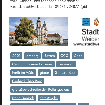
Ivana Danisch unter fogenden Kontaktdaten:
ivana.danisch@cebb.de, Tel. 09674 924877. (gb)
2021
Amberg
Bayern
CCC
Cebb
Centrum Bavaria Bohemia
Feuerwehr
Furth im Wald
gbeer
Gerhard Beer
Gerhard Theo Beer
grenzüberschreitender Rettungsdienst
Ivana Danisch
Katastrophe