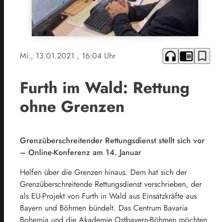
headphones
chrome_reader_mode
bookmark_border
Mi., 13.01.2021
, 16:04 Uhr
Furth im Wald: Rettung
ohne Grenzen
Grenzüberschreitender Rettungsdienst stellt sich vor
– Online-Konferenz am 14. Januar
Helfen über die Grenzen hinaus. Dem hat sich der
Grenzüberschreitende Rettungsdienst verschrieben, der
als EU-Projekt von Furth in Wald aus Einsatzkräfte aus
Bayern und Böhmen bündelt. Das Centrum Bavaria
Bohemia und die Akademie Ostbayern-Böhmen möchten