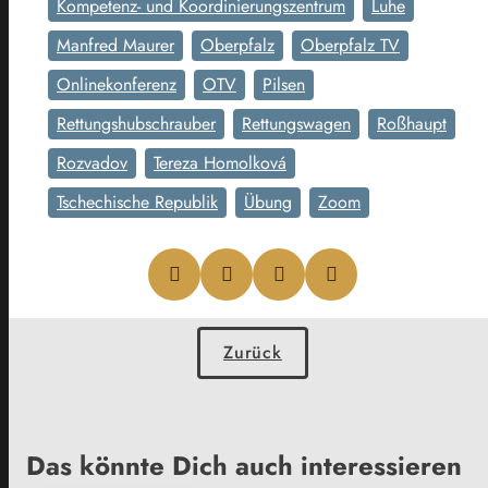
Kompetenz- und Koordinierungszentrum
Luhe
Manfred Maurer
Oberpfalz
Oberpfalz TV
Onlinekonferenz
OTV
Pilsen
Rettungshubschrauber
Rettungswagen
Roßhaupt
Rozvadov
Tereza Homolková
Tschechische Republik
Übung
Zoom
Zurück
Das könnte Dich auch interessieren