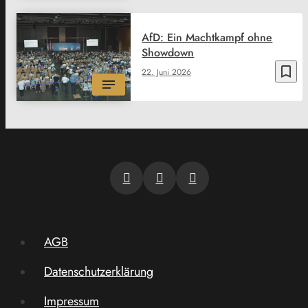
AfD: Ein Machtkampf ohne
Showdown
bookmark_border
22. Juni 2026
AGB
Datenschutzerklärung
Impressum