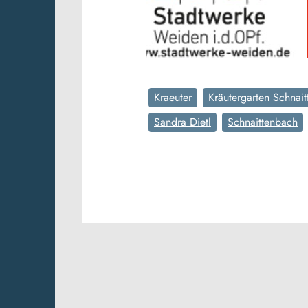
Kraeuter
Kräutergarten Schnai
Sandra Dietl
Schnaittenbach