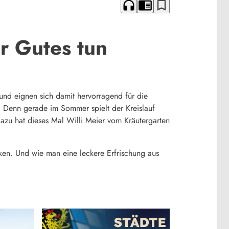
headphones
chrome_reader_mode
bookmark_border
r Gutes tun
und eignen sich damit hervorragend für die
 Denn gerade im Sommer spielt der Kreislauf
 dazu hat dieses Mal Willi Meier vom Kräutergarten
ken. Und wie man eine leckere Erfrischung aus