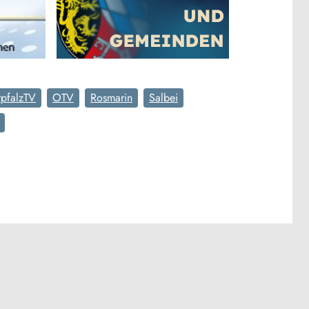
pfalzTV
OTV
Rosmarin
Salbei