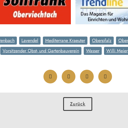
ttenbach
Lavendel
Mediterrane Kraeuter
Oberpfalz
Ober
Vorsitzender Obst- und Gartenbauverein
Wasser
Willi Meier
Zurück