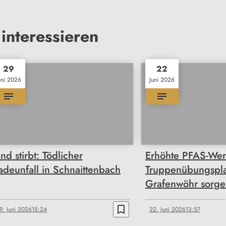
interessieren
29
22
uni 2026
Juni 2026
ind stirbt: Tödlicher
Erhöhte PFAS-Wer
adeunfall in Schnaittenbach
Truppenübungspla
Grafenwöhr sorge
bookmark_border
9. Juni 2026
15:24
22. Juni 2026
13:57