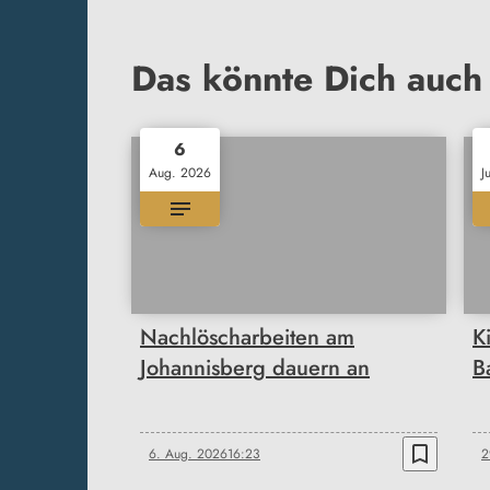
Das könnte Dich auch 
6
Aug. 2026
J
Nachlöscharbeiten am
K
Johannisberg dauern an
B
bookmark_border
6. Aug. 2026
16:23
2