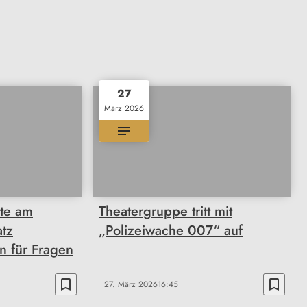
27
März 2026
te am
Theatergruppe tritt mit
tz
„Polizeiwache 007“ auf
n für Fragen
bookmark_border
bookmark_border
27. März 2026
16:45