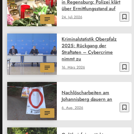
in Regensburg: Polizei klärt
über Ermittlungsstand auf
bookmark_border
24. Juli 2026
Kriminalstatistik Oberpfalz
2025: Rückgang der
Straftaten – Cybercrime
nimmt zu
bookmark_border
16. März 2026
Nachlöscharbeiten am
Johannisberg dauern an
bookmark_border
6. Aug. 2026