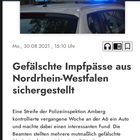
headphones
chrome_reader_mode
bookmark_border
Mo., 30.08.2021
, 15:10 Uhr
Gefälschte Impfpässe aus
Nordrhein-Westfalen
sichergestellt
Eine Streife der Polizeiinspektion Amberg
kontrollierte vergangene Woche an der A6 ein Auto
und machte dabei einen interessanten Fund: Die
Beamten stellten mehrere mutmaßlich gefälschte