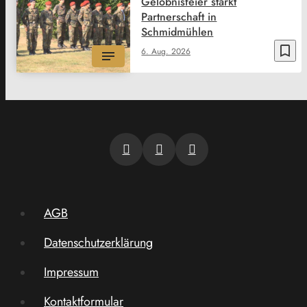
Gelöbnisfeier stärkt
Partnerschaft in
Schmidmühlen
bookmark_border
6. Aug. 2026
AGB
Datenschutzerklärung
Impressum
Kontaktformular