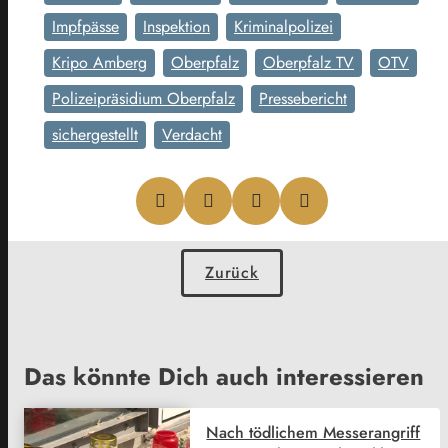
Impfpässe
Inspektion
Kriminalpolizei
Kripo Amberg
Oberpfalz
Oberpfalz TV
OTV
Polizeipräsidium Oberpfalz
Pressebericht
sichergestellt
Verdacht
Zurück
Das könnte Dich auch interessieren
Nach tödlichem Messerangriff