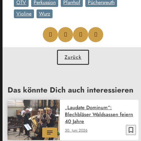
OTV
Perkussion
Pfarrhof
Püchersreuth
Violine
Wurz
Zurück
Das könnte Dich auch interessieren
„Laudate Dominum“:
Blechbläser Waldsassen feiern
40 Jahre
bookmark_border
30. Juni 2026