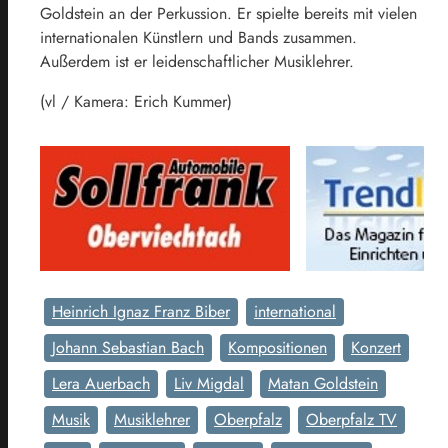
Goldstein an der Perkussion. Er spielte bereits mit vielen
internationalen Künstlern und Bands zusammen.
Außerdem ist er leidenschaftlicher Musiklehrer.
(vl / Kamera: Erich Kummer)
Heinrich Ignaz Franz Biber
international
Johann Sebastian Bach
Kompositionen
Konzert
Lera Auerbach
Liv Migdal
Matan Goldstein
Musik
Musiklehrer
Oberpfalz
Oberpfalz TV