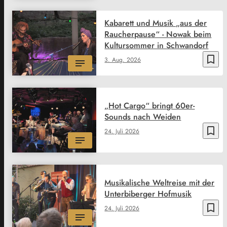
Kabarett und Musik „aus der
Raucherpause“ - Nowak beim
Kultursommer in Schwandorf
bookmark_border
3. Aug. 2026
„Hot Cargo“ bringt 60er-
Sounds nach Weiden
bookmark_border
24. Juli 2026
Musikalische Weltreise mit der
Unterbiberger Hofmusik
bookmark_border
24. Juli 2026