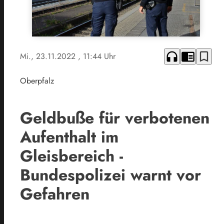
headphones
chrome_reader_mode
bookmark_border
Mi., 23.11.2022
, 11:44 Uhr
Oberpfalz
Geldbuße für verbotenen
Aufenthalt im
Gleisbereich -
Bundespolizei warnt vor
Gefahren