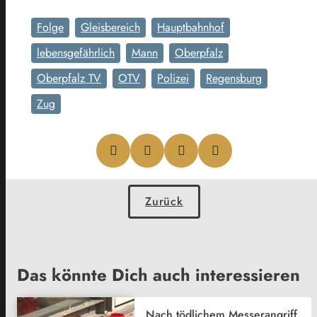
Folge
Gleisbereich
Hauptbahnhof
lebensgefährlich
Mann
Oberpfalz
Oberpfalz TV
OTV
Polizei
Regensburg
Zug
Zurück
Das könnte Dich auch interessieren
Nach tödlichem Messerangriff