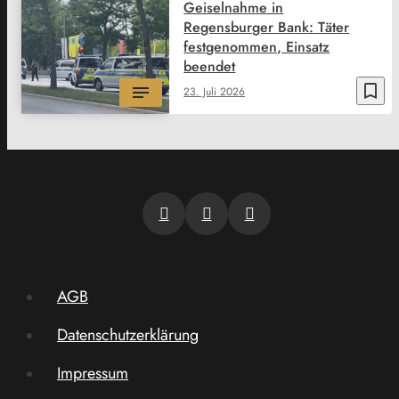
Geiselnahme in
Regensburger Bank: Täter
festgenommen, Einsatz
beendet
bookmark_border
23. Juli 2026
AGB
Datenschutzerklärung
Impressum