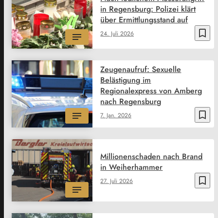
in Regensburg: Polizei klärt
über Ermittlungsstand auf
bookmark_border
24. Juli 2026
Zeugenaufruf: Sexuelle
Belästigung im
Regionalexpress von Amberg
nach Regensburg
bookmark_border
7. Jan. 2026
Millionenschaden nach Brand
in Weiherhammer
bookmark_border
27. Juli 2026