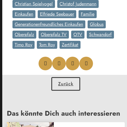
Christian Spielvogel
Christof Judenmann
Einkaufen
Elfriede Seebauer
Familie
Generationenfreundliches Einkaufen
Globus
Oberpfalz
Oberpfalz TV
OTV
Schwandorf
Timo Roy
Tom Roy
Zertifikat
Zurück
Das könnte Dich auch interessieren