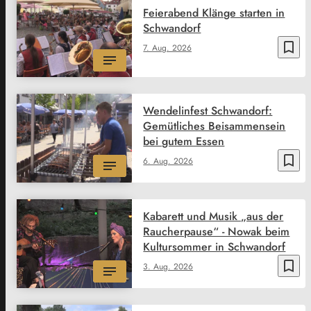
Feierabend Klänge starten in
Schwandorf
bookmark_border
7. Aug. 2026
Wendelinfest Schwandorf:
Gemütliches Beisammensein
bei gutem Essen
bookmark_border
6. Aug. 2026
Kabarett und Musik „aus der
Raucherpause“ - Nowak beim
Kultursommer in Schwandorf
bookmark_border
3. Aug. 2026