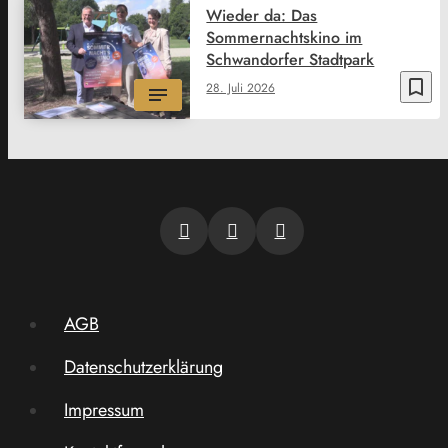
Wieder da: Das
Sommernachtskino im
Schwandorfer Stadtpark
bookmark_border
28. Juli 2026
AGB
Datenschutzerklärung
Impressum