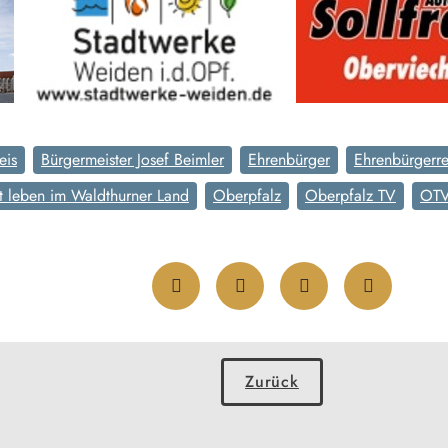
eis
Bürgermeister Josef Beimler
Ehrenbürger
Ehrenbürgerre
leben im Waldthurner Land
Oberpfalz
Oberpfalz TV
OT
Zurück