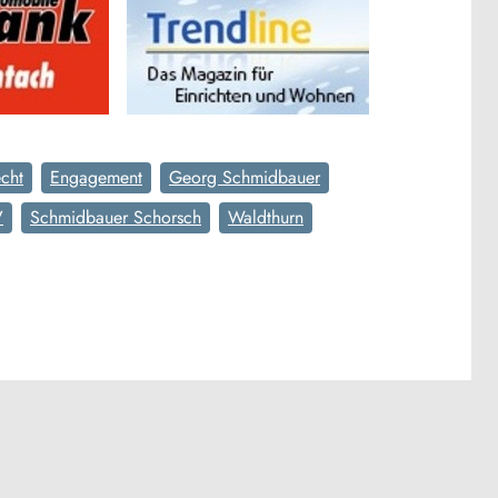
cht
Engagement
Georg Schmidbauer
V
Schmidbauer Schorsch
Waldthurn