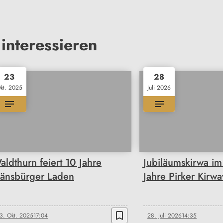
interessieren
23
28
kt. 2025
Juli 2026
aldthurn feiert 10 Jahre
Jubiläumskirwa i
änsbürger Laden
Jahre Pirker Kirwa
bookmark_border
3. Okt. 2025
17:04
28. Juli 2026
14:35