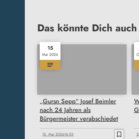
Das könnte Dich auch 
15
Mai 2026
O
„Gursn Sepp“ Josef Beimler
W
nach 24 Jahren als
G
Bürgermeister verabschiedet
bookmark_border
15. Mai 2026
16:03
2