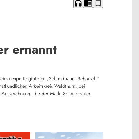
headphones
chrome_reader_mode
bookmark_border
r ernannt
 Heimatexperte gibt der „Schmidbauer Schorsch“
atkundlichen Arbeitskreis Waldthurn, bei
 Auszeichnung, die der Markt Schmidbauer