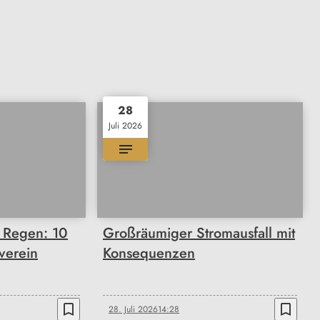
28
Juli 2026
m Regen: 10
Großräumiger Stromausfall mit
verein
Konsequenzen
bookmark_border
bookmark_border
28. Juli 2026
14:28