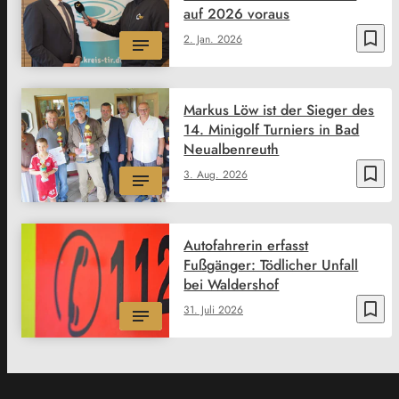
auf 2026 voraus
bookmark_border
2. Jan. 2026
Markus Löw ist der Sieger des
14. Minigolf Turniers in Bad
Neualbenreuth
bookmark_border
3. Aug. 2026
Autofahrerin erfasst
Fußgänger: Tödlicher Unfall
bei Waldershof
bookmark_border
31. Juli 2026