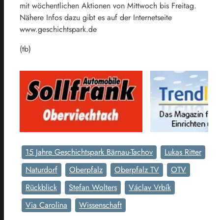
mit wöchentlichen Aktionen von Mittwoch bis Freitag.
Nähere Infos dazu gibt es auf der Internetseite
www.geschichtspark.de
(tb)
15 Jahre Geschichtspark Bärnau-Tachov
Lukas Ritter
Naturdorf
Oberpfalz
Oberpfalz TV
OTV
Rückblick
Stefan Wolters
Václav Vrbík
Via Carolina
Wissenschaft