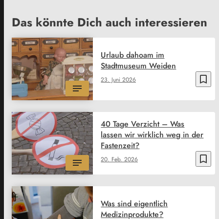
Das könnte Dich auch interessieren
Urlaub dahoam im
Stadtmuseum Weiden
bookmark_border
23. Juni 2026
40 Tage Verzicht – Was
lassen wir wirklich weg in der
Fastenzeit?
bookmark_border
20. Feb. 2026
Was sind eigentlich
Medizinprodukte?