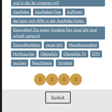
und in die Tat umsetzen will
Apotheke
Apotheken-Tipp
Aufhören
der kann sich Hilfe in der Apotheke holen.
Gesundheit Die guten Vorsätze fürs neue Jahr sind
schnell gemacht
Gesundheitstipp
neues Jahr
Neujahrsvorsätze
Nichtraucher
Oberpfalz
Oberpfalz TV
OTV
rauchen
Rauchstopp
Vorsätze
Zurück