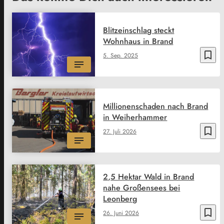
Blitzeinschlag steckt
Wohnhaus in Brand
bookmark_border
5. Sep. 2025
Millionenschaden nach Brand
in Weiherhammer
bookmark_border
27. Juli 2026
2,5 Hektar Wald in Brand
nahe Großensees bei
Leonberg
bookmark_border
26. Juni 2026