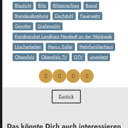
Blaulicht
Blitz
Blitzeinschlag
Brand
Brandausbreitung
Dachstuhl
Feuerwehr
Gewitter
Grafenwöhr
Kreisbrandrat Landkreis Neustadt an der Waldnaab
Löscharbeiten
Marco Saller
Mehrfamilienhaus
Oberpfalz
Oberpfalz TV
OTV
unverletzt
Zurück
Das könnte Dich auch interessieren