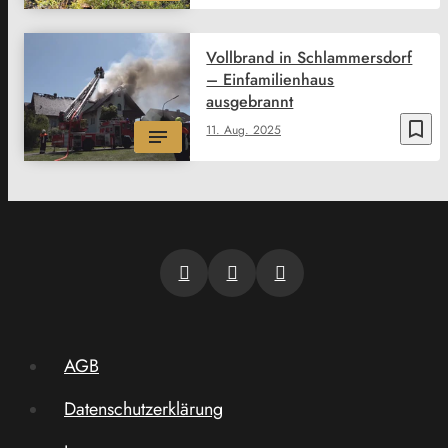
Vollbrand in Schlammersdorf
– Einfamilienhaus
ausgebrannt
bookmark_border
11. Aug. 2025
AGB
Datenschutzerklärung