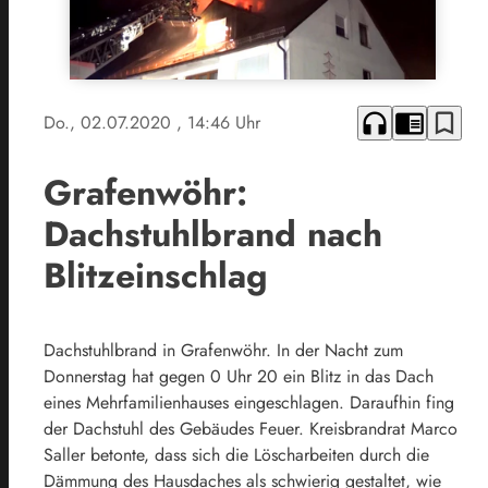
headphones
chrome_reader_mode
bookmark_border
Do., 02.07.2020
, 14:46 Uhr
Grafenwöhr:
Dachstuhlbrand nach
Blitzeinschlag
Dachstuhlbrand in Grafenwöhr. In der Nacht zum
Donnerstag hat gegen 0 Uhr 20 ein Blitz in das Dach
eines Mehrfamilienhauses eingeschlagen. Daraufhin fing
der Dachstuhl des Gebäudes Feuer. Kreisbrandrat Marco
Saller betonte, dass sich die Löscharbeiten durch die
Dämmung des Hausdaches als schwierig gestaltet, wie