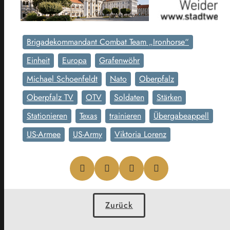
Brigadekommandant Combat Team „Ironhorse“
Einheit
Europa
Grafenwöhr
Michael Schoenfeldt
Nato
Oberpfalz
Oberpfalz TV
OTV
Soldaten
Stärken
Stationieren
Texas
trainieren
Übergabeappell
US-Armee
US-Army
Viktoria Lorenz
Zurück