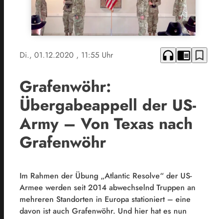
headphones
chrome_reader_mode
bookmark_border
Di., 01.12.2020
, 11:55 Uhr
Grafenwöhr:
Übergabeappell der US-
Army – Von Texas nach
Grafenwöhr
Im Rahmen der Übung „Atlantic Resolve“ der US-
Armee werden seit 2014 abwechselnd Truppen an
mehreren Standorten in Europa stationiert – eine
davon ist auch Grafenwöhr. Und hier hat es nun