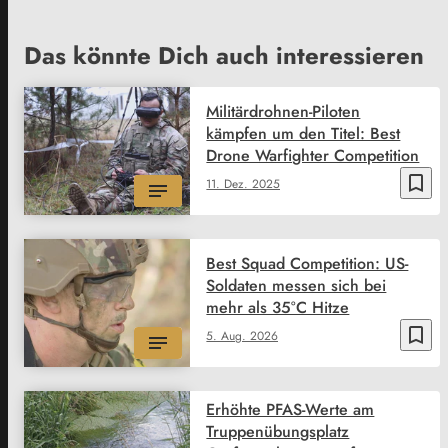
Das könnte Dich auch interessieren
Militärdrohnen-Piloten
kämpfen um den Titel: Best
Drone Warfighter Competition
bookmark_border
11. Dez. 2025
Best Squad Competition: US-
Soldaten messen sich bei
mehr als 35°C Hitze
bookmark_border
5. Aug. 2026
Erhöhte PFAS-Werte am
Truppenübungsplatz