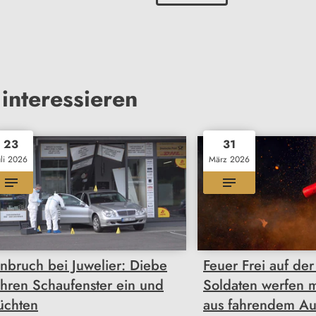
interessieren
23
31
uli 2026
März 2026
inbruch bei Juwelier: Diebe
Feuer Frei auf de
ahren Schaufenster ein und
Soldaten werfen m
lüchten
aus fahrendem Au