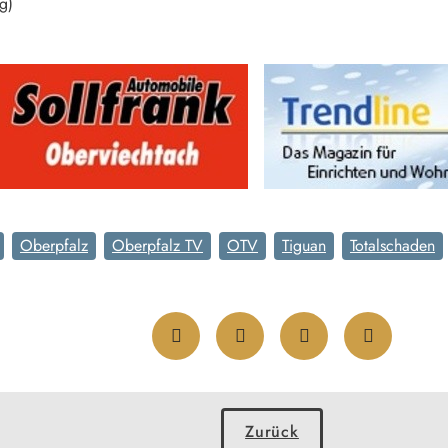
g)
Oberpfalz
Oberpfalz TV
OTV
Tiguan
Totalschaden
Zurück