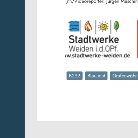
(nh/Videoreporter: Jürgen Maschin
B299
Blaulicht
Grafenwöhr