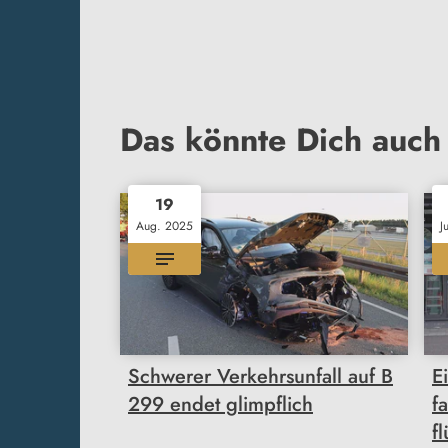
Das könnte Dich auch 
19
Aug. 2025
J
Schwerer Verkehrsunfall auf B
E
299 endet glimpflich
f
f