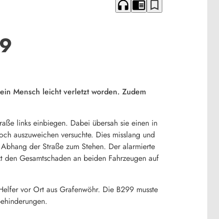
headphones
chrome_reader_mode
bookmark_border
99
ein Mensch leicht verletzt worden. Zudem
aße links einbiegen. Dabei übersah sie einen in
noch auszuweichen versuchte. Dies misslang und
 Abhang der Straße zum Stehen. Der alarmierte
hätzt den Gesamtschaden an beiden Fahrzeugen auf
Helfer vor Ort aus Grafenwöhr. Die B299 musste
behinderungen.