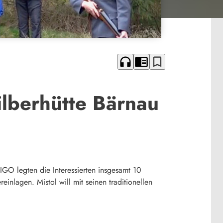
headphones
chrome_reader_mode
bookmark_border
lberhütte Bärnau
O legten die Interessierten insgesamt 10
einlagen. Mistol will mit seinen traditionellen