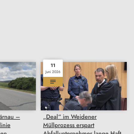
11
Juni 2026
Bärnau –
„Deal“ im Weidener
inie
Müllprozess erspart
zen
Abfallunternehmer lange Haft