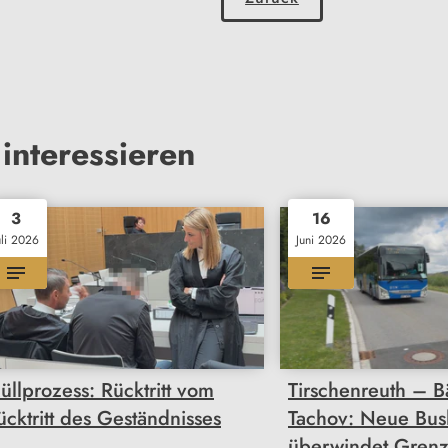
interessieren
3
16
uli 2026
Juni 2026
üllprozess: Rücktritt vom
Tirschenreuth – 
ücktritt des Geständnisses
Tachov: Neue Busl
überwindet Gren