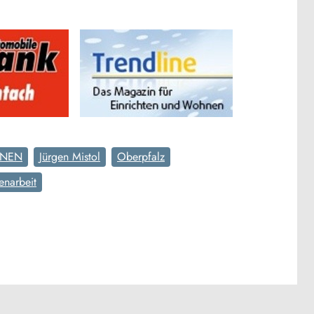
NEN
Jürgen Mistol
Oberpfalz
narbeit