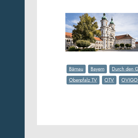
Bärnau
Bayern
Durch den G
Oberpfalz TV
OTV
OVIGO 