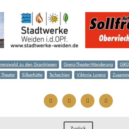
renzwald zu den Granitriesen
Grenz-Theater-Wanderung
GRÜ
Theater
Silberhütte
Tschechien
Viktoria Lorenz
Zusamme
Zurück