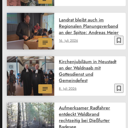
Landrat bleibt auch im
Regionalen Planungsverband
an der Spitze: Andreas Meier
bookmark_border
16. Juli 2026
Kirchenjubiläum in Neustadt
an der Waldnaab mit
Gottesdienst und
Gemeindefest
bookmark_border
8. Juli 2026
Aufmerksamer Radfahrer
entdeckt Waldbrand
rechtzeitig bei Dießfurter
Badesee