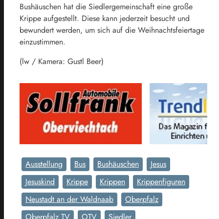
Bushäuschen hat die Siedlergemeinschaft eine große
Krippe aufgestellt. Diese kann jederzeit besucht und
bewundert werden, um sich auf die Weihnachtsfeiertage
einzustimmen.
(lw / Kamera: Gustl Beer)
Ausstellung
Bus
Bushäuschen
Jesus
Jesuskind
Krippe
Krippen
Krippenfiguren
Neustadt an der Waldnaab
Oberpfalz
Oberpfalz TV
OTV
Siedler