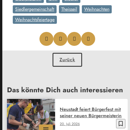
Siedlergemeinschaft
Theisseil
Weihnachten
Weihnachtsfeiertage
Zurück
Das könnte Dich auch interessieren
Neustadt feiert Bürgerfest mit
seiner neuen Bürgermeisterin
bookmark_border
20. Juli 2026