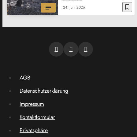
bookmark_border
24. Juni 2026
AGB
Datenschutzerklärung
Impressum
Kontaktformular
Privatsphäre