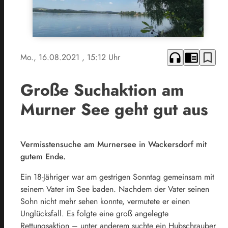
headphones
chrome_reader_mode
bookmark_border
Mo., 16.08.2021
, 15:12 Uhr
Große Suchaktion am
Murner See geht gut aus
Vermisstensuche am Murnersee in Wackersdorf mit
gutem Ende.
Ein 18-Jähriger war am gestrigen Sonntag gemeinsam mit
seinem Vater im See baden. Nachdem der Vater seinen
Sohn nicht mehr sehen konnte, vermutete er einen
Unglücksfall. Es folgte eine groß angelegte
Rettungsaktion – unter anderem suchte ein Hubschrauber