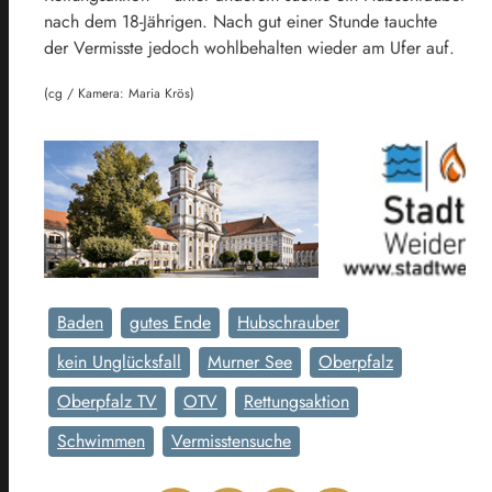
nach dem 18-Jährigen. Nach gut einer Stunde tauchte
der Vermisste jedoch wohlbehalten wieder am Ufer auf.
(cg / Kamera: Maria Krös)
Baden
gutes Ende
Hubschrauber
kein Unglücksfall
Murner See
Oberpfalz
Oberpfalz TV
OTV
Rettungsaktion
Schwimmen
Vermisstensuche