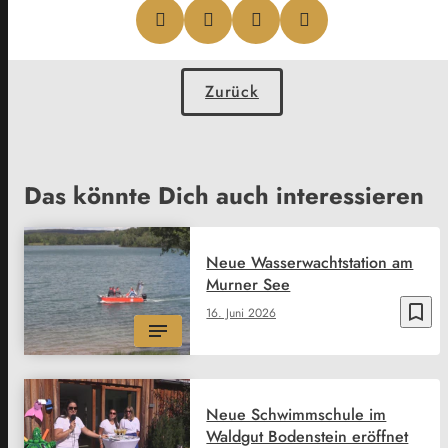
Zurück
Das könnte Dich auch interessieren
Neue Wasserwachtstation am
Murner See
bookmark_border
16. Juni 2026
Neue Schwimmschule im
Waldgut Bodenstein eröffnet