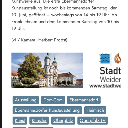
Kunstwerke aus. Die erste Ebermannsdorfer
Kunstausstellung ist noch bis kommenden Samstag, den
10. Juni, geöffnet – wochentags von 14 bis 19 Uhr. An
Fronleichnam und dem kommenden Samstag von 10 bis
19 Uhr.
(vl / Kamera: Herbert Probst)
Ausstellung
Dom-Com
Ebermannsdorf
Ebermannsdorfer Kunstausstellung
Heimisch
Kunst
Künstler
Oberpfalz
Oberpfalz TV