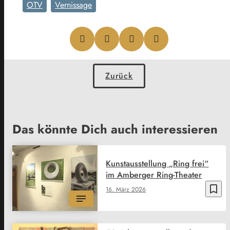
OTV
Vernissage
Zurück
Das könnte Dich auch interessieren
Kunstausstellung „Ring frei“
im Amberger Ring-Theater
bookmark_border
16. März 2026