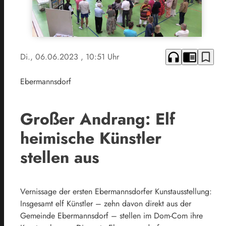
headphones
chrome_reader_mode
bookmark_border
Di., 06.06.2023
, 10:51 Uhr
Ebermannsdorf
Großer Andrang: Elf
heimische Künstler
stellen aus
Vernissage der ersten Ebermannsdorfer Kunstausstellung:
Insgesamt elf Künstler – zehn davon direkt aus der
Gemeinde Ebermannsdorf – stellen im Dom-Com ihre