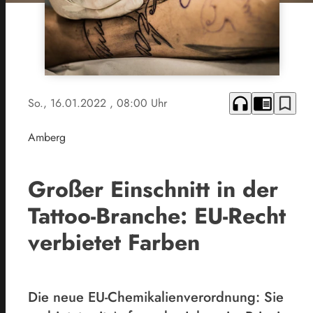
headphones
chrome_reader_mode
bookmark_border
So., 16.01.2022
, 08:00 Uhr
Amberg
Großer Einschnitt in der
Tattoo-Branche: EU-Recht
verbietet Farben
Die neue EU-Chemikalienverordnung: Sie