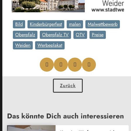
Bild
Kinderbürgerfest
malen
Malwettbewerb
Oberpfalz
Oberpfalz TV
OTV
Preise
Weiden
Werbeplakat
Zurück
Das könnte Dich auch interessieren