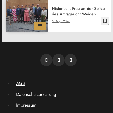
Historisch: Frau an der Spitze
des Amtsgericht Weiden
bookmark_border
5. Aug. 2026
AGB
Datenschutzerklärung
Impressum