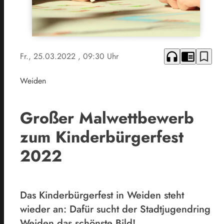
headphones
chrome_reader_mode
bookmark_border
Fr., 25.03.2022
, 09:30 Uhr
Weiden
Großer Malwettbewerb
zum Kinderbürgerfest
2022
Das Kinderbürgerfest in Weiden steht
wieder an: Dafür sucht der Stadtjugendring
Weiden das schönste Bild!