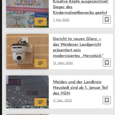
Kreative Köpfe ausgezeichnet:
Sieger des
Kindermalwettbewerbs geehrt
bookmark_border
7. Mai 2026
Gericht im neuen Glanz –
das Weidener Landgericht
präsentiert sein
modernisiertes „Herzstück“
bookmark_border
13. März 2026
Weiden und der Landkreis
Neustadt sind ab 1. Januar Teil
des VGN
bookmark_border
11. Dez. 2025