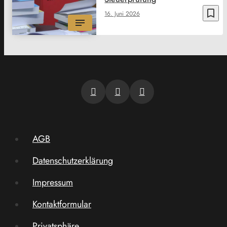
bookmark_border
16. Juni 2026
AGB
Datenschutzerklärung
Impressum
Kontaktformular
Privatsphäre