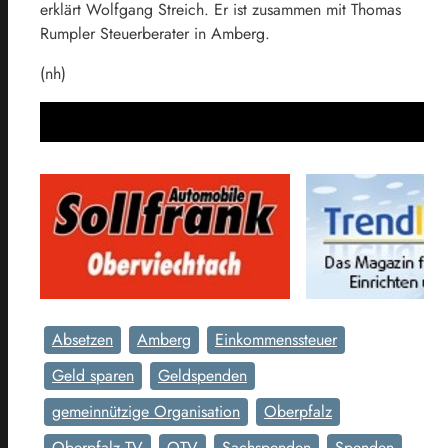
erklärt Wolfgang Streich. Er ist zusammen mit Thomas
Rumpler Steuerberater in Amberg.
(nh)
Absetzen
Amberg
Einkommenssteuer
Geld sparen
Geldspenden
gemeinnützige Organisation
Oberpfalz
Oberpfalz TV
OTV
Sachspenden
Spenden