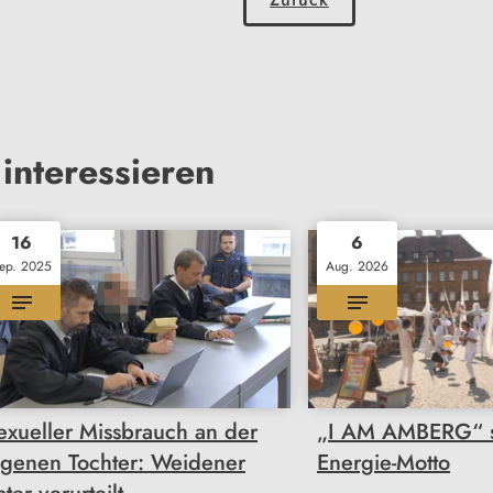
interessieren
16
6
ep. 2025
Aug. 2026
exueller Missbrauch an der
„I AM AMBERG“ st
igenen Tochter: Weidener
Energie-Motto