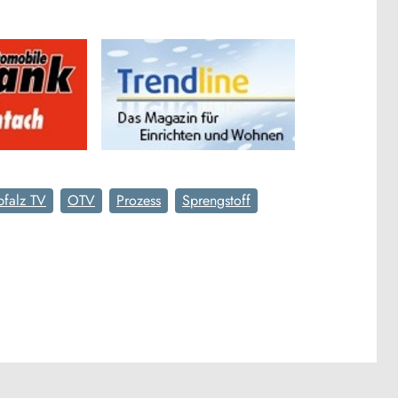
falz TV
OTV
Prozess
Sprengstoff