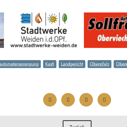
automatensprengung
Kastl
Landgericht
Oberpfalz
Oberp
Zurück