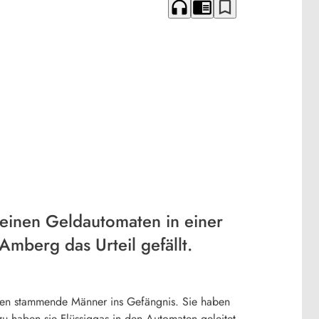
headphones
chrome_reader_mode
bookmark_border
einen Geldautomaten in einer
Amberg das Urteil gefällt.
ien stammende Männer ins Gefängnis. Sie haben
 haben sie Flüssiggas in den Automaten geleitet