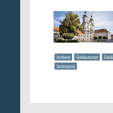
Amberg
Geldautomat
Geld
Sprengung