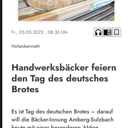
headphones
chrome_reader_mode
bookmark_border
Fr., 05.05.2023
, 08:36 Uhr
Hohenkemnath
Handwerksbäcker feiern
den Tag des deutsches
Brotes
Es ist Tag des deutschen Brotes – darauf
will die Bäcker-Innung Amberg-Sulzbach
heute mit einer besonderen Aktion