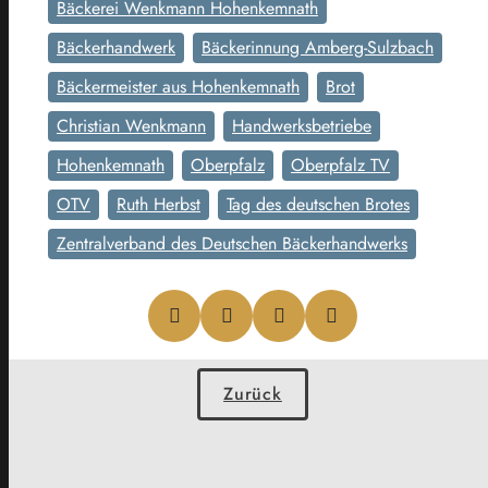
Bäckerei Wenkmann Hohenkemnath
Bäckerhandwerk
Bäckerinnung Amberg-Sulzbach
Bäckermeister aus Hohenkemnath
Brot
Christian Wenkmann
Handwerksbetriebe
Hohenkemnath
Oberpfalz
Oberpfalz TV
OTV
Ruth Herbst
Tag des deutschen Brotes
Zentralverband des Deutschen Bäckerhandwerks
Zurück