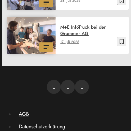
bookmark_border
28. Juli 2026
M+E InfoTruck bei der
Grammer AG
bookmark_border
17. Juli 2026
AGB
Datenschutzerklärung