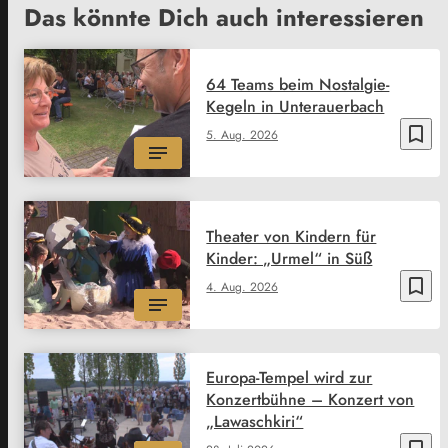
Das könnte Dich auch interessieren
64 Teams beim Nostalgie-
Kegeln in Unterauerbach
bookmark_border
5. Aug. 2026
Theater von Kindern für
Kinder: „Urmel“ in Süß
bookmark_border
4. Aug. 2026
Europa-Tempel wird zur
Konzertbühne – Konzert von
„Lawaschkiri“