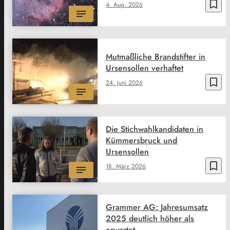
bookmark_border
4. Aug. 2026
Mutmaßliche Brandstifter in
Ursensollen verhaftet
bookmark_border
24. Juni 2026
Die Stichwahlkandidaten in
Kümmersbruck und
Ursensollen
bookmark_border
18. März 2026
Grammer AG: Jahresumsatz
2025 deutlich höher als
erwartet