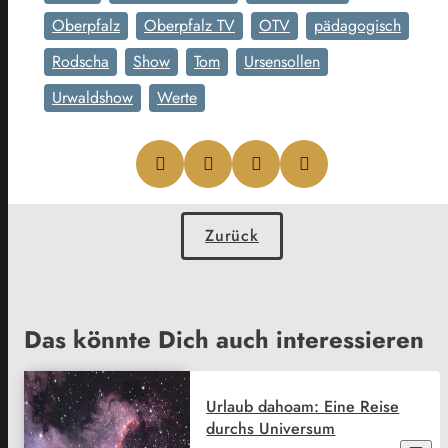
Oberpfalz
Oberpfalz TV
OTV
pädagogisch
Rodscha
Show
Tom
Ursensollen
Urwaldshow
Werte
Zurück
Das könnte Dich auch interessieren
Urlaub dahoam: Eine Reise
durchs Universum