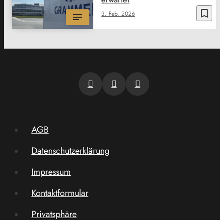
bookmark_border
3. Feb. 2026
AGB
Datenschutzerklärung
Impressum
Kontaktformular
Privatsphäre