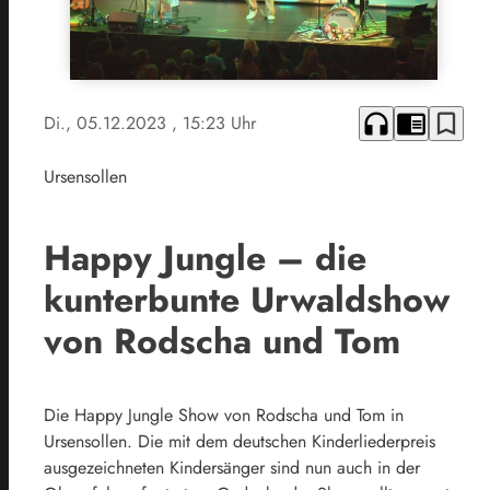
headphones
chrome_reader_mode
bookmark_border
Di., 05.12.2023
, 15:23 Uhr
Ursensollen
Happy Jungle – die
kunterbunte Urwaldshow
von Rodscha und Tom
Die Happy Jungle Show von Rodscha und Tom in
Ursensollen. Die mit dem deutschen Kinderliederpreis
ausgezeichneten Kindersänger sind nun auch in der