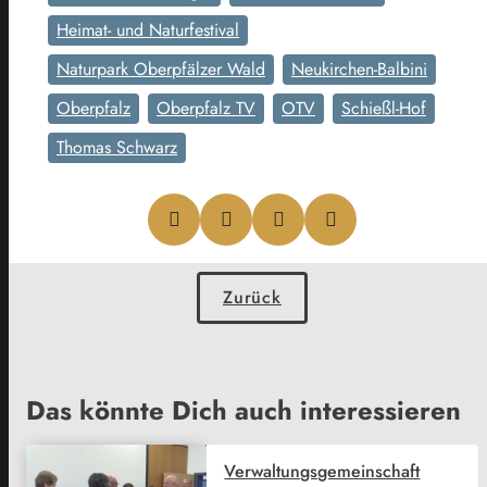
Heimat- und Naturfestival
Naturpark Oberpfälzer Wald
Neukirchen-Balbini
Oberpfalz
Oberpfalz TV
OTV
Schießl-Hof
Thomas Schwarz
Zurück
Das könnte Dich auch interessieren
Verwaltungsgemeinschaft