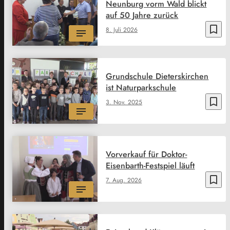
Neunburg vorm Wald blickt
auf 50 Jahre zurück
bookmark_border
8. Juli 2026
Grundschule Dieterskirchen
ist Naturparkschule
bookmark_border
3. Nov. 2025
Vorverkauf für Doktor-
Eisenbarth-Festspiel läuft
bookmark_border
7. Aug. 2026