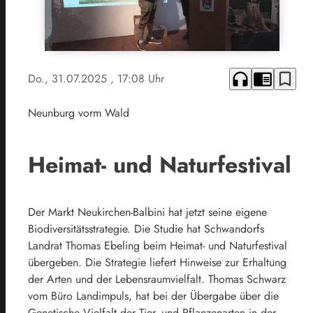
headphones
chrome_reader_mode
bookmark_border
Do., 31.07.2025
, 17:08 Uhr
Neunburg vorm Wald
Heimat- und Naturfestival
Der Markt Neukirchen-Balbini hat jetzt seine eigene
Biodiversitätsstrategie. Die Studie hat Schwandorfs
Landrat Thomas Ebeling beim Heimat- und Naturfestival
übergeben. Die Strategie liefert Hinweise zur Erhaltung
der Arten und der Lebensraumvielfalt. Thomas Schwarz
vom Büro Landimpuls, hat bei der Übergabe über die
Genetische Vielfalt der Tier- und Pflanzenarten in der