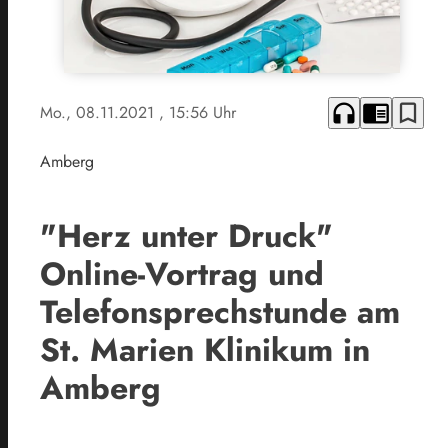
headphones
chrome_reader_mode
bookmark_border
Mo., 08.11.2021
, 15:56 Uhr
Amberg
"Herz unter Druck"
Online-Vortrag und
Telefonsprechstunde am
St. Marien Klinikum in
Amberg