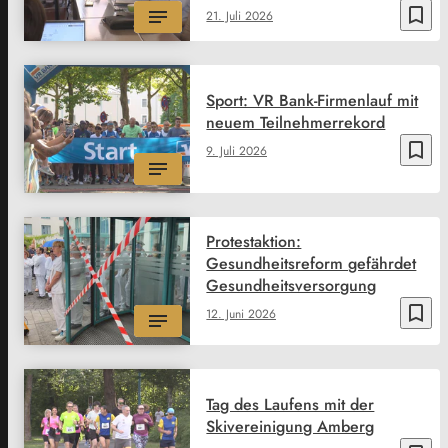
bookmark_border
21. Juli 2026
Sport: VR Bank-Firmenlauf mit
neuem Teilnehmerrekord
bookmark_border
9. Juli 2026
Protestaktion:
Gesundheitsreform gefährdet
Gesundheitsversorgung
bookmark_border
12. Juni 2026
Tag des Laufens mit der
Skivereinigung Amberg