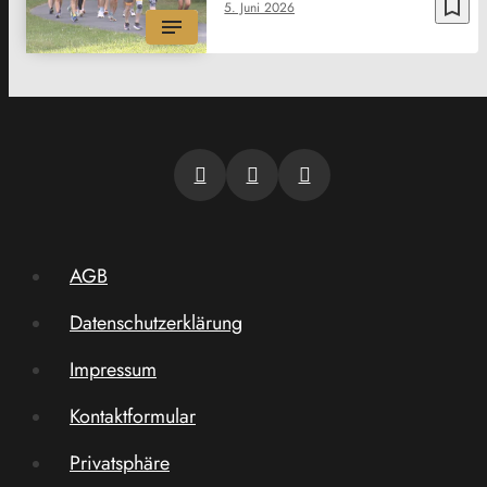
bookmark_border
5. Juni 2026
AGB
Datenschutzerklärung
Impressum
Kontaktformular
Privatsphäre