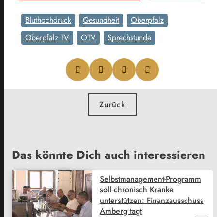
Bluthochdruck
Gesundheit
Oberpfalz
Oberpfalz TV
OTV
Sprechstunde
Zurück
Das könnte Dich auch interessieren
Selbstmanagement-Programm
soll chronisch Kranke
unterstützen: Finanzausschuss
Amberg tagt