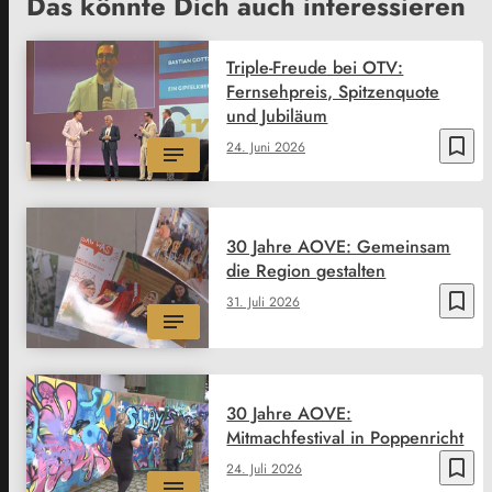
Das könnte Dich auch interessieren
Triple-Freude bei OTV:
Fernsehpreis, Spitzenquote
und Jubiläum
bookmark_border
24. Juni 2026
30 Jahre AOVE: Gemeinsam
die Region gestalten
bookmark_border
31. Juli 2026
30 Jahre AOVE:
Mitmachfestival in Poppenricht
bookmark_border
24. Juli 2026