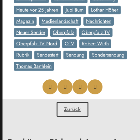
Heute vor 25 Jahren
Jubiläum
Lothar Höher
Magazin
Medienlandschaft
Nachrichten
Neuer Sender
Oberpfalz
Oberpfalz TV
Oberpfalz TV Nord
OTV
Robert Wirth
Rubrik
Sendestart
Sendung
Sondersendung
Thomas Bärthlein
Zurück