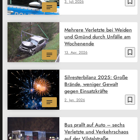
bookmark_border
3. Juli 2026
Mehrere Verletzte bei Weiden
und Gmünd durch Unfälle am
Wochenende
bookmark_border
13. Apr. 2026
Silvesterbilanz 2025: Große
Brände, weniger Gewalt
gegen Einsatzkräfte
bookmark_border
2. Jan. 2026
Bus prallt auf Auto – sechs
Verletzte und Verkehrschaos
auf der Vilstalstraße