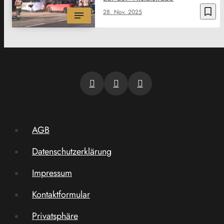
bookmark_border
28. Nov. 2025
AGB
Datenschutzerklärung
Impressum
Kontaktformular
Privatsphäre