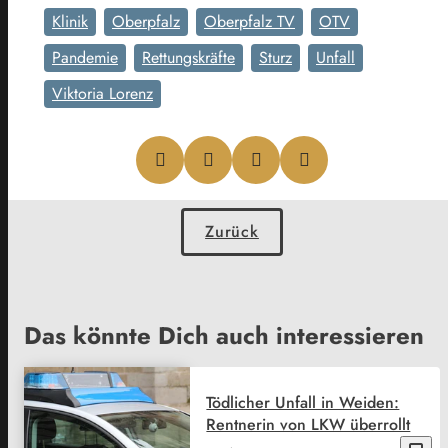
Klinik
Oberpfalz
Oberpfalz TV
OTV
Pandemie
Rettungskräfte
Sturz
Unfall
Viktoria Lorenz
Zurück
Das könnte Dich auch interessieren
Tödlicher Unfall in Weiden:
Rentnerin von LKW überrollt