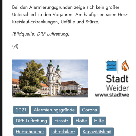
Bei den Alarmierungsgründen zeige sich kein großer
Unterschied zu den Vorjahren: Am häufigsten seien Herz-
Kreislauf-Erkrankungen, Unfälle und Stürze.
(Bildquelle: DRF Luftrettung)
(vl)
2021
Alarmierungsgründe
Corona
DRF Luftrettung
Einsatz
Flotte
Hilfe
Hubschrauber
Jahresbilanz
Kapazitätslimit