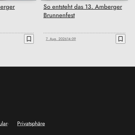
erger
So entsteht das 13. Amberger
Brunnenfest
bookmark_border
bookmark_border
7. Aug. 2026
14:09
ular
Privatsphäre