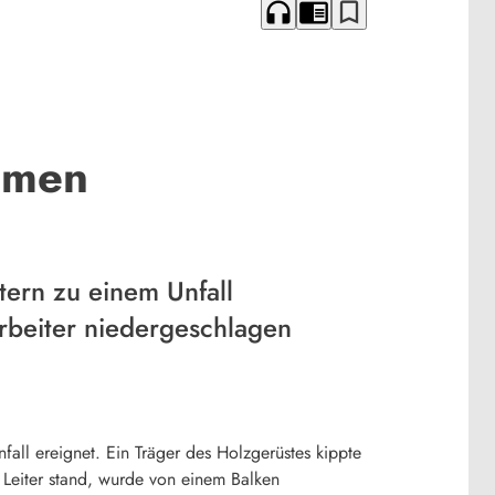
headphones
chrome_reader_mode
bookmark_border
ammen
tern zu einem Unfall
rbeiter niedergeschlagen
fall ereignet. Ein Träger des Holzgerüstes kippte
r Leiter stand, wurde von einem Balken