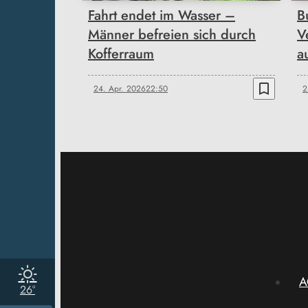
Fahrt endet im Wasser –
B
Männer befreien sich durch
V
Kofferraum
a
bookmark_border
24. Apr. 2026
22:50
2
A
26°