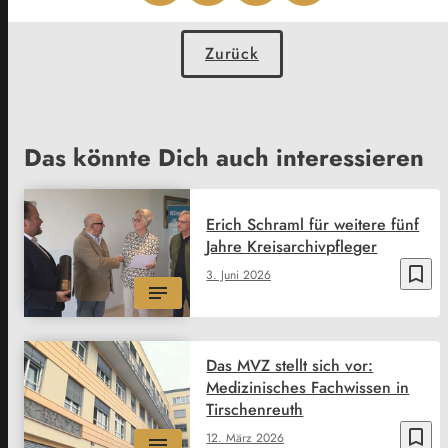
Zurück
Das könnte Dich auch interessieren
Erich Schraml für weitere fünf
Jahre Kreisarchivpfleger
bookmark_border
3. Juni 2026
Das MVZ stellt sich vor:
Medizinisches Fachwissen in
Tirschenreuth
bookmark_border
12. März 2026