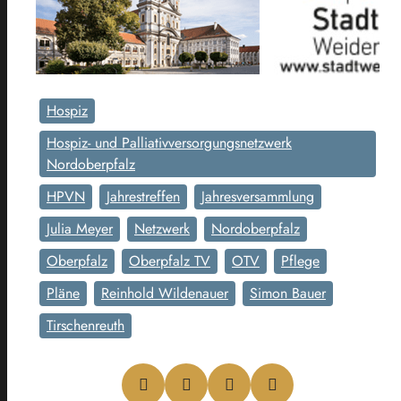
Hospiz
Hospiz- und Palliativversorgungsnetzwerk
Nordoberpfalz
HPVN
Jahrestreffen
Jahresversammlung
Julia Meyer
Netzwerk
Nordoberpfalz
Oberpfalz
Oberpfalz TV
OTV
Pflege
Pläne
Reinhold Wildenauer
Simon Bauer
Tirschenreuth