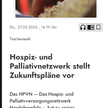
headphones
chrome_reader_mode
bookmark_border
Do., 27.03.2025
, 14:19 Uhr
Tirschenreuth
Hospiz- und
Palliativnetzwerk stellt
Zukunftspläne vor
Das HPVN – Das Hospiz- und
Palliativversorgungsnetzwerk
Nordoberpfalz – hat zu seiner