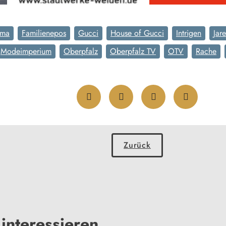
ama
Familienepos
Gucci
House of Gucci
Intrigen
Jar
Modeimperium
Oberpfalz
Oberpfalz TV
OTV
Rache
Zurück
interessieren