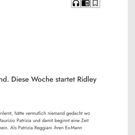
headphones
chrome_reader_mode
bookmark_border
d. Diese Woche startet Ridley
nlernt, hätte vermutlich niemand gedacht wo
aurizio Patrizia und damit beginnt eine Zeit
ein. Als Patrizia Reggiani ihren Ex-Mann