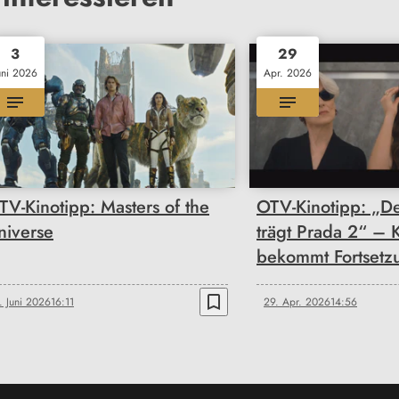
3
29
uni 2026
Apr. 2026
TV-Kinotipp: Masters of the
OTV-Kinotipp: „De
niverse
trägt Prada 2“ – K
bekommt Fortsetz
bookmark_border
. Juni 2026
16:11
29. Apr. 2026
14:56