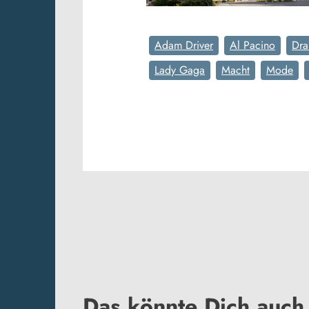
Adam Driver
Al Pacino
Dr
Lady Gaga
Macht
Mode
Das könnte Dich auch 