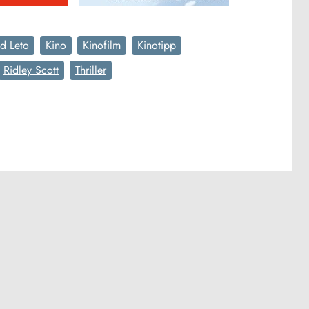
ed Leto
Kino
Kinofilm
Kinotipp
Ridley Scott
Thriller