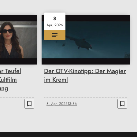
8
Apr. 2026
r Teufel
Der OTV-Kinotipp: Der Magier
ultfilm
im Kreml
ung
bookmark_border
bookmark_border
8. Apr. 2026
13:36