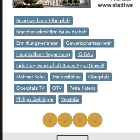
Bezirksverband Oberpfalz
Branchensekrektärin Bauwirtschaft
Ermittlungsverfahren
Gewerkschaftssekretär
Hauptzollamt Regensburg
IG BAU
Industriegewerkschaft Bauen-Agrar-Umwelt
Mehmet Keles
Mindestlöhne
Oberpfalz
Oberpfalz TV
OTV
Petra Katens
Philipp Gehringer
Verstöße