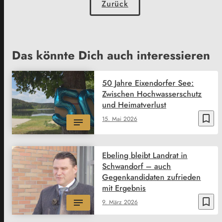
Zurück
Das könnte Dich auch interessieren
50 Jahre Eixendorfer See:
Zwischen Hochwasserschutz
und Heimatverlust
bookmark_border
15. Mai 2026
Ebeling bleibt Landrat in
Schwandorf – auch
Gegenkandidaten zufrieden
mit Ergebnis
bookmark_border
9. März 2026