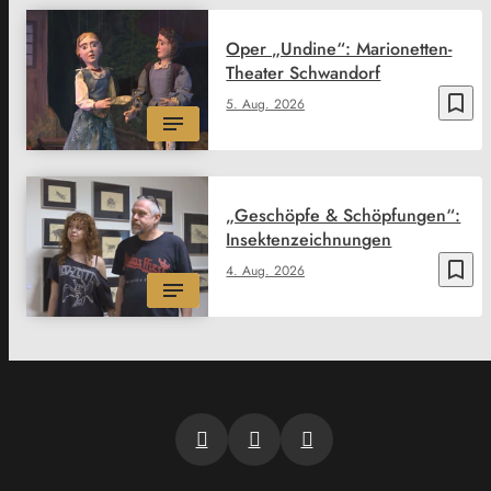
Oper „Undine“: Marionetten-
Theater Schwandorf
bookmark_border
5. Aug. 2026
„Geschöpfe & Schöpfungen“:
Insektenzeichnungen
bookmark_border
4. Aug. 2026