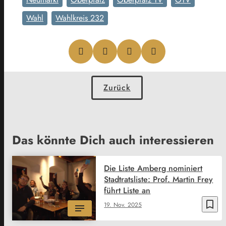
Wahl
Wahlkreis 232
Zurück
Das könnte Dich auch interessieren
Die Liste Amberg nominiert
Stadtratsliste: Prof. Martin Frey
führt Liste an
bookmark_border
19. Nov. 2025