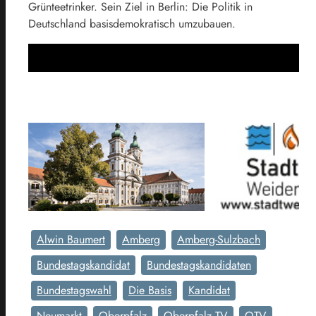
Grünteetrinker. Sein Ziel in Berlin: Die Politik in
Deutschland basisdemokratisch umzubauen.
Alwin Baumert
Amberg
Amberg-Sulzbach
Bundestagskandidat
Bundestagskandidaten
Bundestagswahl
Die Basis
Kandidat
Neumarkt
Oberpfalz
Oberpfalz TV
OTV