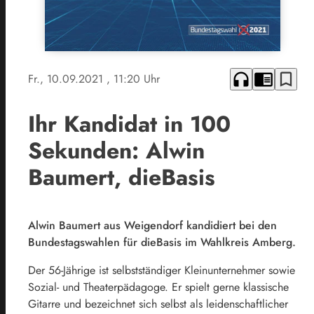
headphones
chrome_reader_mode
bookmark_border
Fr., 10.09.2021
, 11:20 Uhr
Ihr Kandidat in 100
Sekunden: Alwin
Baumert, dieBasis
Alwin Baumert aus Weigendorf kandidiert bei den
Bundestagswahlen für dieBasis im Wahlkreis Amberg.
Der 56-Jährige ist selbstständiger Kleinunternehmer sowie
Sozial- und Theaterpädagoge. Er spielt gerne klassische
Gitarre und bezeichnet sich selbst als leidenschaftlicher