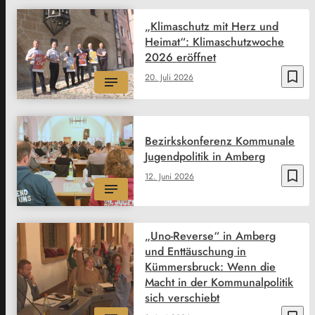
„Klimaschutz mit Herz und
Heimat“: Klimaschutzwoche
2026 eröffnet
bookmark_border
20. Juli 2026
Bezirkskonferenz Kommunale
Jugendpolitik in Amberg
bookmark_border
12. Juni 2026
„Uno-Reverse“ in Amberg
und Enttäuschung in
Kümmersbruck: Wenn die
Macht in der Kommunalpolitik
sich verschiebt