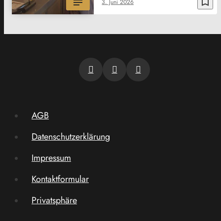
bookmark_border
3. Juni 2026
AGB
Datenschutzerklärung
Impressum
Kontaktformular
Privatsphäre