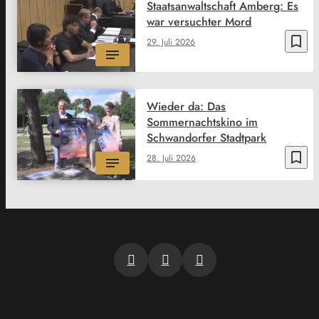
Staatsanwaltschaft Amberg: Es
war versuchter Mord
bookmark_border
29. Juli 2026
Wieder da: Das
Sommernachtskino im
Schwandorfer Stadtpark
bookmark_border
28. Juli 2026