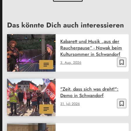
Das könnte Dich auch interessieren
Kabarett und Musik „aus der
Raucherpause“ - Nowak beim
Kultursommer in Schwandorf
bookmark_border
3. Aug. 2026
"Zeit, dass sich was dreht!":
Demo in Schwandorf
bookmark_border
31. Juli 2026