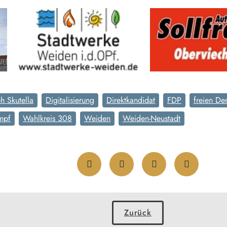
h Skutella
Digitalisierung
Direktkandidat
FDP
freien De
mpf
Wahlkreis 308
Weiden
Weiden-Neustadt
Zurück