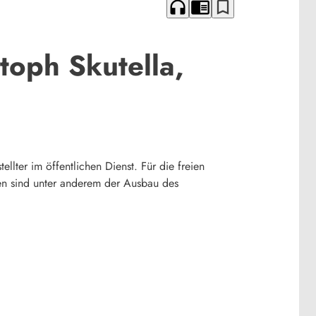
headphones
chrome_reader_mode
bookmark_border
toph Skutella,
ellter im öffentlichen Dienst. Für die freien
en sind unter anderem der Ausbau des