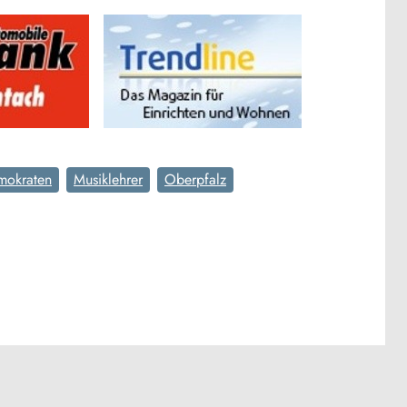
mokraten
Musiklehrer
Oberpfalz