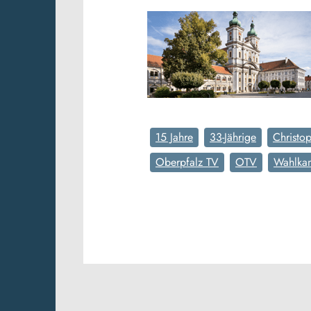
15 Jahre
33-Jährige
Christop
Oberpfalz TV
OTV
Wahlka