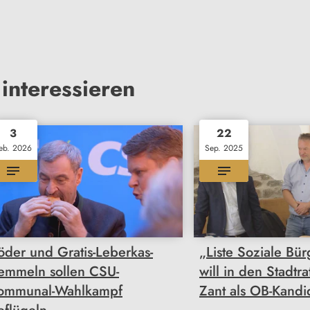
interessieren
3
22
eb. 2026
Sep. 2025
öder und Gratis-Leberkas-
„Liste Soziale Bü
emmeln sollen CSU-
will in den Stadtra
ommunal-Wahlkampf
Zant als OB-Kandi