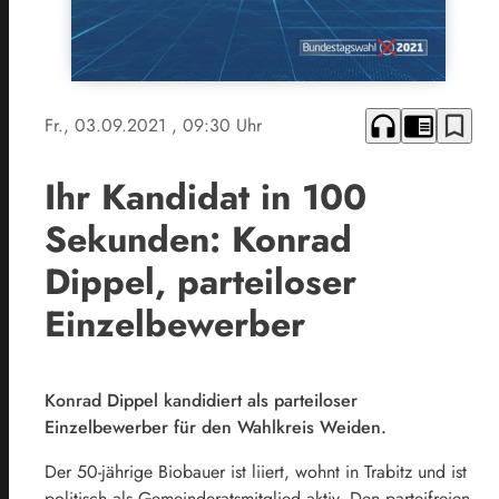
headphones
chrome_reader_mode
bookmark_border
Fr., 03.09.2021
, 09:30 Uhr
Ihr Kandidat in 100
Sekunden: Konrad
Dippel, parteiloser
Einzelbewerber
Konrad Dippel kandidiert als parteiloser
Einzelbewerber für den Wahlkreis Weiden.
Der 50-jährige Biobauer ist liiert, wohnt in Trabitz und ist
politisch als Gemeinderatsmitglied aktiv. Den parteifreien