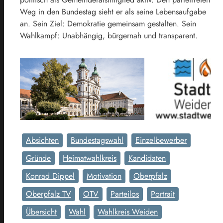
Weg in den Bundestag sieht er als seine Lebensaufgabe
an. Sein Ziel: Demokratie gemeinsam gestalten. Sein
Wahlkampf: Unabhängig, bürgernah und transparent.
Absichten
Bundestagswahl
Einzelbewerber
Gründe
Heimatwahlkreis
Kandidaten
Konrad Dippel
Motivation
Oberpfalz
Oberpfalz TV
OTV
Parteilos
Portrait
Übersicht
Wahl
Wahlkreis Weiden