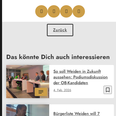
Zurück
Das könnte Dich auch interessieren
So soll Weiden in Zukunft
aussehen: Podiumsdiskussion
der OB-Kandidaten
bookmark_border
4. Feb. 2026
Bürgerliste Weiden will 7